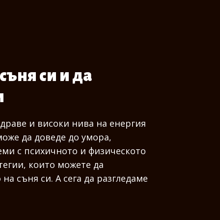
съня си и да
и
здраве и високи нива на енергия
може да доведе до умора,
еми с психичното и физическото
тегии, които можете да
на съня си. А сега да разгледаме