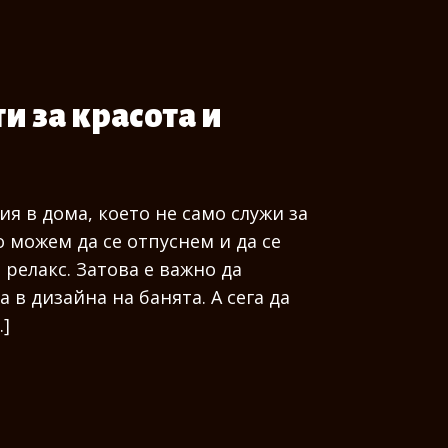
ти за красота и
я в дома, което не само служи за
о можем да се отпуснем и да се
релакс. Затова е важно да
в дизайна на банята. А сега да
…]