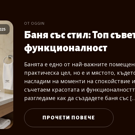
ОТ OGGIN
025
Баня със стил: Топ съве
функционалност
Банята е едно от най-важните помещени
практическа цел, но е и мястото, къдет
насладим на моменти на спокойствие и 
съчетаем красотата и функционалността 
разгледаме как да създадете баня със [
ПРОЧЕТИ ПОВЕЧЕ