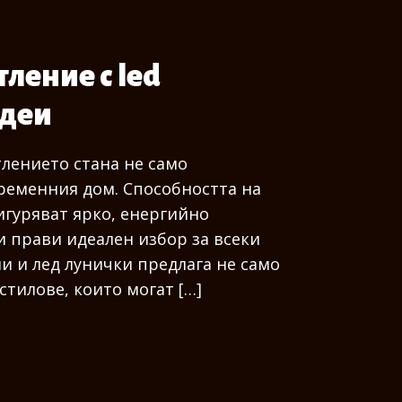
ление с led
идеи
тлението стана не само
ременния дом. Способността на
игуряват ярко, енергийно
и прави идеален избор за всеки
и и лед лунички предлага не само
стилове, които могат […]