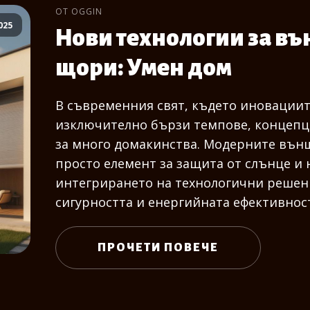
ОТ OGGIN
025
Нови технологии за в
щори: Умен дом
В съвременния свят, където иновациит
изключително бързи темпове, концепци
за много домакинства. Модерните вън
просто елемент за защита от слънце и 
интегрирането на технологични решен
сигурността и енергийната ефективност
ПРОЧЕТИ ПОВЕЧЕ