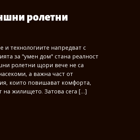
ъншни ролетни
е и технологиите напредват с
ята за "умен дом" стана реалност
шни ролетни щори вече не са
насекоми, а важна част от
ия, които повишават комфорта,
 на жилището. Затова сега […]