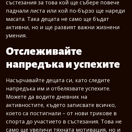
състезания за това кой ще събере повече
паднали листа или кой по-бързо ще нареди
масата. Така децата не само ще бъдат
активни, но и ще развият важни жизнени
умения.
Отслеживайте
напредъка и успехите
Насърчавайте децата си, като следите
напредъка им и отбелязвате успехите.
Можете да водите дневник на
активностите, където записвате всичко,
което са постигнали – от нови трикове в
спорта до участието в състезания. Това не
само ще увеличи тяхната мотивация, но и